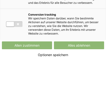
und das Erlebnis für alle Besucher zu verbessern.
Conversion tracking
Wir speichern Daten darüber, wann Sie bestimmte
Aktionen auf unserer Website durchführen, um besser
zu verstehen, wie Sie die Website nutzen. Wir
verwenden diese Daten, um Ihr Erlebnis mit unserer
Website zu verbessern.
Allen zustimmen
Alles ablehnen
Optionen speichern
Passenden Tarif auswählen
Finden Sie den Tarif, der perfekt zu Ihrem
Verbrauch und Ihren Bedürfnissen passt. Mit
HOFER GRÜNSTROM
setzen Sie auf
saubere
Energie aus Österreich zu fairen und
transparenten Preisen
.