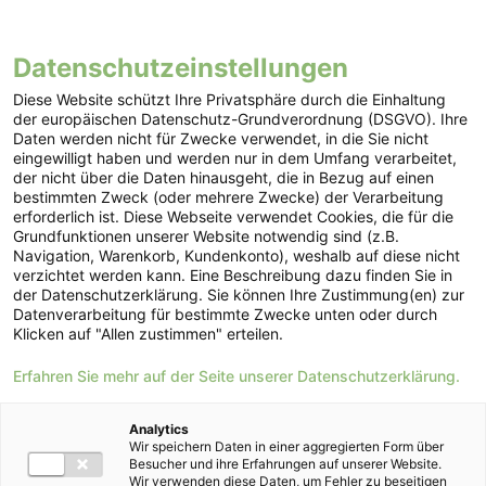
Datenschutzeinstellungen
Diese Website schützt Ihre Privatsphäre durch die Einhaltung
Wechseln Sie in unter 3
der europäischen Datenschutz-Grundverordnung (DSGVO). Ihre
Daten werden nicht für Zwecke verwendet, in die Sie nicht
Minuten zu HOFER
eingewilligt haben und werden nur in dem Umfang verarbeitet,
der nicht über die Daten hinausgeht, die in Bezug auf einen
GRÜNSTROM
bestimmten Zweck (oder mehrere Zwecke) der Verarbeitung
erforderlich ist. Diese Webseite verwendet Cookies, die für die
Grundfunktionen unserer Website notwendig sind (z.B.
Wechseln Sie Ihren Stromanbieter und entscheiden
Navigation, Warenkorb, Kundenkonto), weshalb auf diese nicht
Sie sich für nachhaltig erzeugte Energie aus
verzichtet werden kann. Eine Beschreibung dazu finden Sie in
der Datenschutzerklärung. Sie können Ihre Zustimmung(en) zur
Österreich – unkompliziert und transparent.
Datenverarbeitung für bestimmte Zwecke unten oder durch
Mit
HOFER GRÜNSTROM
machen wir den Wechsel
Klicken auf "Allen zustimmen" erteilen.
für Sie einfach und sorgen dafür, dass Sie ohne
Unterbrechung von
100% Ökostrom aus
Erfahren Sie mehr auf der Seite unserer Datenschutzerklärung.
Österreich
profitieren können. So funktioniert’s:
Analytics
Wir speichern Daten in einer aggregierten Form über
3 Schritte zum Wechseln
Besucher und ihre Erfahrungen auf unserer Website.
Wir verwenden diese Daten, um Fehler zu beseitigen