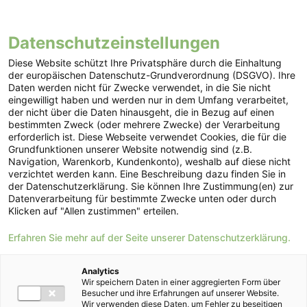
Datenschutzeinstellungen
Preisblätter HOFER
Diese Website schützt Ihre Privatsphäre durch die Einhaltung
GRÜNSTROM FAIR (mit
der europäischen Datenschutz-Grundverordnung (DSGVO). Ihre
Daten werden nicht für Zwecke verwendet, in die Sie nicht
Quartalsanpassung)
eingewilligt haben und werden nur in dem Umfang verarbeitet,
der nicht über die Daten hinausgeht, die in Bezug auf einen
bestimmten Zweck (oder mehrere Zwecke) der Verarbeitung
Hier finden Sie die Preisblätter zum Tarif
erforderlich ist. Diese Webseite verwendet Cookies, die für die
Grundfunktionen unserer Website notwendig sind (z.B.
HOFER GRÜNSTROM FAIR für
Navigation, Warenkorb, Kundenkonto), weshalb auf diese nicht
Vertragsabschlüsse von 01.04.2025 bis
verzichtet werden kann. Eine Beschreibung dazu finden Sie in
der Datenschutzerklärung. Sie können Ihre Zustimmung(en) zur
31.08.2025.
Datenverarbeitung für bestimmte Zwecke unten oder durch
Klicken auf "Allen zustimmen" erteilen.
Preisblatt HOFER GRÜNSTROM FAIR Q3 2026
Erfahren Sie mehr auf der Seite unserer Datenschutzerklärung.
Preisblatt HOFER GRÜNSTROM FAIR Q2 2026
Preisblatt HOFER GRÜNSTROM FAIR Q1 2026
Analytics
Wir speichern Daten in einer aggregierten Form über
Preisblatt HOFER GRÜNSTROM FAIR Q4 2025
Besucher und ihre Erfahrungen auf unserer Website.
Wir verwenden diese Daten, um Fehler zu beseitigen
Preisblatt HOFER GRÜNSTROM FAIR Q3 2025