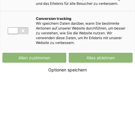
und das Erlebnis für alle Besucher zu verbessern.
Preisblatt HOFER GRÜNSTROM FAIR Q2 2025
Conversion tracking
Wir speichern Daten darüber, wann Sie bestimmte
Aktionen auf unserer Website durchführen, um besser
zu verstehen, wie Sie die Website nutzen. Wir
verwenden diese Daten, um Ihr Erlebnis mit unserer
Website zu verbessern.
Kontaktformular
service@hofer-grünstrom.at
Allen zustimmen
Alles ablehnen
Optionen speichern
Fragen und Antworten
HOFER IM WEB
HOFER
HOFER Filialen
HOFER REISEN
HoT
HOFER FOTOS
HOFER ONLINE SHOP