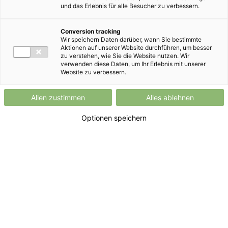
und das Erlebnis für alle Besucher zu verbessern.
FIX
Conversion tracking
Wir speichern Daten darüber, wann Sie bestimmte
HOFER GRÜNSTROM
Aktionen auf unserer Website durchführen, um besser
zu verstehen, wie Sie die Website nutzen. Wir
FIX
verwenden diese Daten, um Ihr Erlebnis mit unserer
Website zu verbessern.
13
,
49
Allen zustimmen
Alles ablehnen
ct/kWh
Optionen speichern
Arbeitspreis
Tarif anmelden
Stromkosten
berechnen
12 Monate garantierter Festpreis
bei
12-monatiger Vertragsbindung